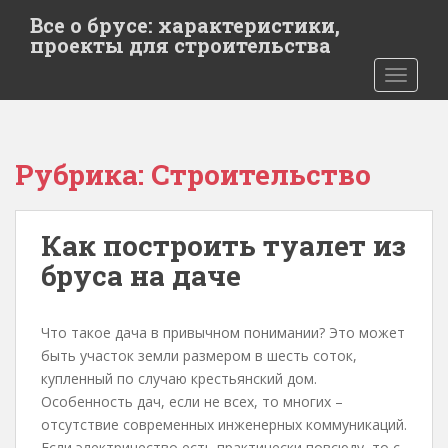
S
Все о брусе: характеристики,
k
проекты для строительства
i
TOGGLE
p
t
o
m
Рубрика:
Строительство
a
i
n
Как построить туалет из
c
o
бруса на даче
n
t
e
Что такое дача в привычном понимании? Это может
n
быть участок земли размером в шесть соток,
t
купленный по случаю крестьянский дом.
Особенность дач, если не всех, то многих –
отсутствие современных инженерных коммуникаций.
Если электричество есть практически повсюду, то с