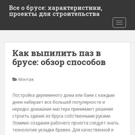
S
Все о брусе: характеристики,
k
проекты для строительства
i
TOGGLE
p
t
o
m
Как выпилить паз в
a
i
брусе: обзор способов
n
c
o
Монтаж
n
t
Постройка деревянного дома или бани с каждым
e
днем набирает все большей популярности и
n
нередко домашние мастера принимают решение
t
строить здание из бруса собственными руками.
Помимо создания рабочего проекта следует знать
технологию укладки бревен. Для качественной и