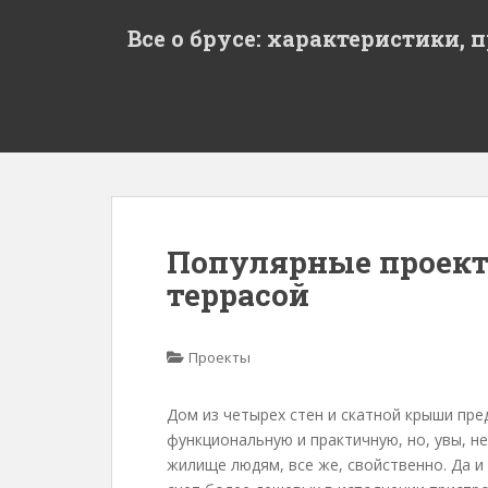
S
Все о брусе: характеристики, 
k
i
p
t
o
m
a
i
n
Популярные проекты
c
террасой
o
n
t
Проекты
e
n
t
Дом из четырех стен и скатной крыши пре
функциональную и практичную, но, увы, н
жилище людям, все же, свойственно. Да и