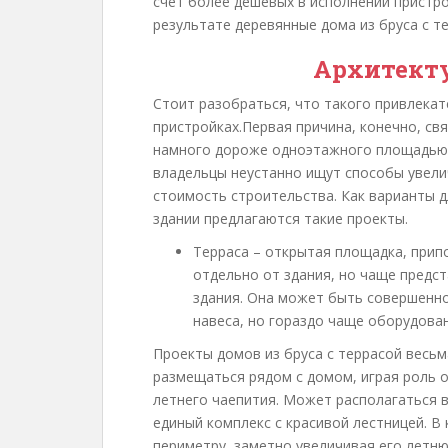
счет более дешевых в исполнении пристр
результате деревянные дома из бруса с т
Архитект
Стоит разобраться, что такого привлекат
пристройках.Первая причина, конечно, св
намного дороже одноэтажного площадью в
владельцы неустанно ищут способы увели
стоимость строительства. Как варианты 
здании предлагаются такие проекты.
Терраса – открытая площадка, прип
отдельно от здания, но чаще предс
здания. Она может быть совершенно
навеса, но гораздо чаще оборудована
Проекты домов из бруса с террасой весь
размещаться рядом с домом, играя роль 
летнего чаепития. Может располагаться в
единый комплекс с красивой лестницей. В
периметру, заметно увеличивая его летн