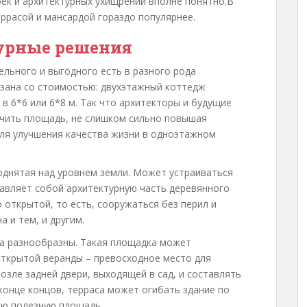
оек и архитектурных ухищрений вполне понятно.В
еррасой и мансардой гораздо популярнее.
урные решения
ельного и выгодного есть в разного рода
язана со стоимостью: двухэтажный коттедж
 6*6 или 6*8 м. Так что архитекторы и будущие
чить площадь, не слишком сильно повышая
для улучшения качества жизни в одноэтажном
однятая над уровнем земли. Может устраиваться
тавляет собой архитектурную часть деревянного
 открытой, то есть, сооружаться без перил и
 и тем, и другим.
ма разнообразны. Такая площадка может
открытой веранды – превосходное место для
озле задней двери, выходящей в сад, и составлять
 конце концов, терраса может огибать здание по
юю полезную площадь.