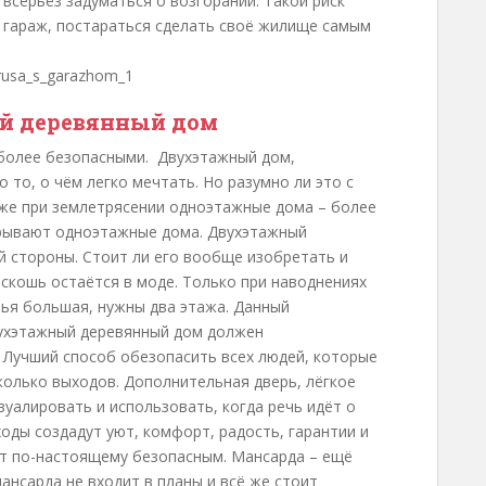
 всерьёз задуматься о возгорании. Такой риск
ь гараж, постараться сделать своё жилище самым
й деревянный дом
 более безопасными. Двухэтажный дом,
 то, о чём легко мечтать. Но разумно ли это с
же при землетрясении одноэтажные дома – более
грывают одноэтажные дома. Двухэтажный
й стороны. Стоит ли его вообще изобретать и
оскошь остаётся в моде. Только при наводнениях
ья большая, нужны два этажа. Данный
вухэтажный деревянный дом должен
 Лучший способ обезопасить всех людей, которые
колько выходов. Дополнительная дверь, лёгкое
уалировать и использовать, когда речь идёт о
ды создадут уют, комфорт, радость, гарантии и
ет по-настоящему безопасным. Мансарда – ещё
нсарда не входит в планы и всё же стоит