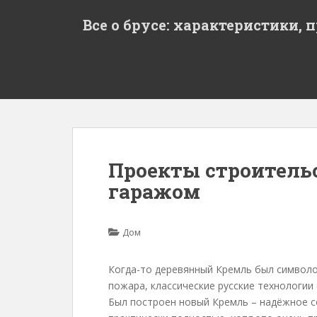
S
Все о брусе: характеристики, 
k
i
p
t
o
m
a
i
n
Проекты строительс
c
гаражом
o
n
t
Дом
e
n
t
Когда-то деревянный Кремль был символо
пожара, классические русские технологии
Был построен новый Кремль – надёжное с