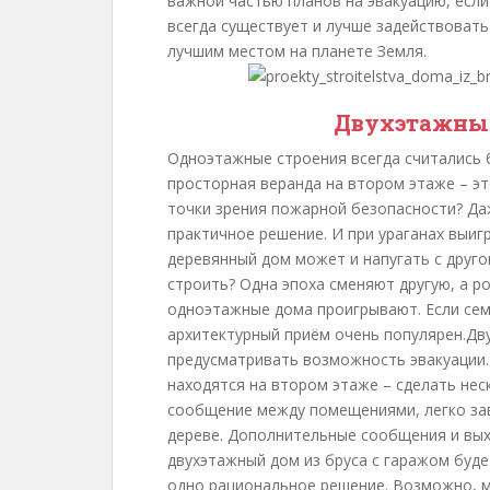
важной частью планов на эвакуацию, если
всегда существует и лучше задействоват
лучшим местом на планете Земля.
Двухэтажны
Одноэтажные строения всегда считались
просторная веранда на втором этаже – это
точки зрения пожарной безопасности? Да
практичное решение. И при ураганах выи
деревянный дом может и напугать с друго
строить? Одна эпоха сменяют другую, а р
одноэтажные дома проигрывают. Если сем
архитектурный приём очень популярен.Д
предусматривать возможность эвакуации.
находятся на втором этаже – сделать нес
сообщение между помещениями, легко зав
дереве. Дополнительные сообщения и выхо
двухэтажный дом из бруса с гаражом буд
одно рациональное решение. Возможно, ма