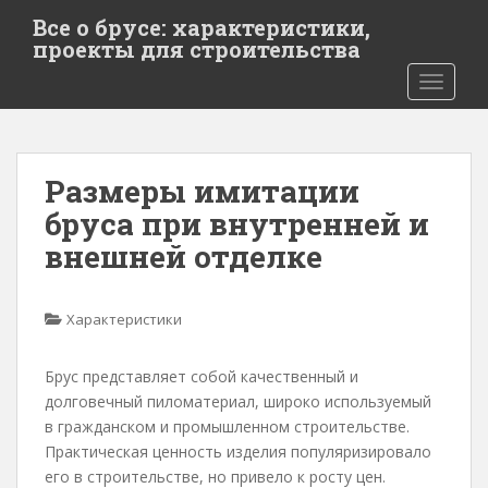
S
Все о брусе: характеристики,
k
проекты для строительства
i
TOGGLE
p
t
o
m
Размеры имитации
a
i
бруса при внутренней и
n
внешней отделке
c
o
n
Характеристики
t
e
Брус представляет собой качественный и
n
долговечный пиломатериал, широко используемый
t
в гражданском и промышленном строительстве.
Практическая ценность изделия популяризировало
его в строительстве, но привело к росту цен.