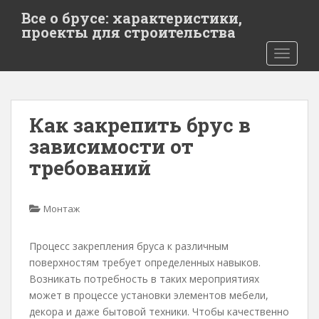
S
Все о брусе: характеристики,
k
проекты для строительства
i
TOGGLE
p
t
o
m
Как закрепить брус в
a
i
зависимости от
n
требований
c
o
n
Монтаж
t
e
Процесс закрепления бруса к различным
n
поверхностям требует определенных навыков.
t
Возникать потребность в таких мероприятиях
может в процессе установки элементов мебели,
декора и даже бытовой техники. Чтобы качественно