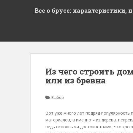
S
Все о брусе: характеристики, 
k
i
p
t
o
m
a
i
n
Из чего строить дом
c
или из бревна
o
n
t
Выбор
e
n
t
Вот уже много лет подряд популярность п
материалов, а именно – из дерева, непрек
ведь основными достоинствами, что крою