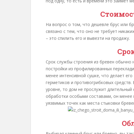
под одну, то есть и времени это займет м
Стоимос
На вопрос о том, что дешевле брус или б
связано с тем, что оно не требует никаки
– это спилить его и вывезти на продажу.
Сро
Срок службы строения из бревен обычно 
постройки из профилированных переклади
менее интенсивной сушке, что делает ег
герметиков и противогрибковых средств. 
уровне, то дом не прослужит длительный 
обработки особыми составами, он менее 
уязвимых точек как места стыковки бреве
Об
Выбирая клееный брус или бревно, вы т