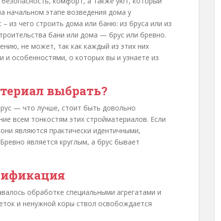
, безопасность, комфорт, а также уют, который
на начальном этапе возведения дома у
– из чего строить дома или баню: из бруса или из
троительства бани или дома — брус или бревно.
нию, не может, так как каждый из этих них
 и особенностями, о которых вы и узнаете из
териал выбрать?
брус — что лучше, стоит быть довольно
ние всем тонкостям этих стройматериалов. Если
о они являются практически идентичными,
Бревно является круглым, а брус бывает
сификация
давалось обработке специальными агрегатами и
веток и ненужной коры ствол освобождается