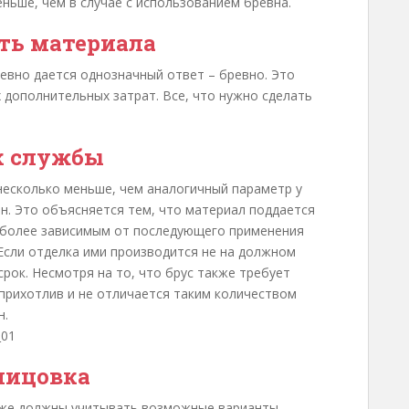
еньше, чем в случае с использованием бревна.
ть материала
ревно дается однозначный ответ – бревно. Это
х дополнительных затрат. Все, что нужно сделать
к службы
несколько меньше, чем аналогичный параметр у
н. Это объясняется тем, что материал поддается
о более зависимым от последующего применения
Если отделка ими производится не на должном
срок. Несмотря на то, что брус также требует
прихотлив и не отличается таким количеством
н.
лицовка
акже должны учитывать возможные варианты