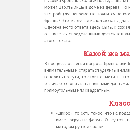
высокий уровень экологичности, а значит
может царить лишь в доме из дерева. Но 
застройщика непременно появится вопрос 
бревна? Что же лучше использовать для с
Однозначного ответа здесь быть, к сожале
отличается определенными достоинствами
этого текста.
Какой же ма
В процессе решения вопроса бревно или 
внимательным и стараться уделить внима
говорить по сути, то стоит отметить, чт
отличаются они лишь внешними данными. 
прямоугольным или квадратным.
Клас
«Дикое», то есть такое, что не под
имеет округлые формы. От сучков, 
методом ручной чистки.