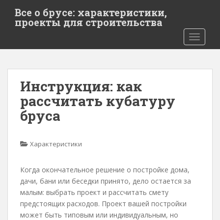
S
Все о брусе: характеристики,
k
проекты для строительства
i
TOGGLE
p
t
o
m
Инструкция: как
a
i
рассчитать кубатуру
n
бруса
c
o
n
Характеристики
t
e
Когда окончательное решение о постройке дома,
n
дачи, бани или беседки принято, дело остается за
t
малым: выбрать проект и рассчитать смету
предстоящих расходов. Проект вашей постройки
может быть типовым или индивидуальным, но