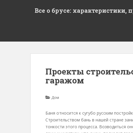
S
Все о брусе: характеристики, 
k
i
p
t
o
m
a
i
n
Проекты строительс
c
гаражом
o
n
t
Дом
e
n
t
Баня относится к сугубо русским постройк
Строительством бань в нашей стране зани
тонкости этого процесса. Возводиться он