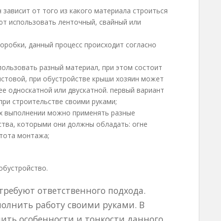
зависит от того из какого материала строиться
уют использовать ленточный, свайный или
коробки, данный процесс происходит согласно
пользовать разный материал, при этом состоит
чистовой, при обустройстве крыши хозяин может
ее односкатной или двускатной. первый вариант
при строительстве своими руками;
их выполнении можно применять разные
ства, которыми они должны обладать: огне
стота монтажа;
 обустройство.
требуют ответственного подхода.
олнить работу своими руками. В
чить особенности и тонкости данного