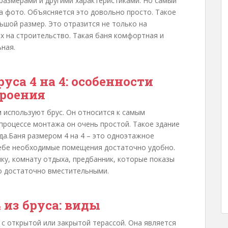
размерами и другими характеристиками. Но самый
на фото. Объясняется это довольно просто. Такое
ьшой размер. Это отразится не только на
ах на строительство. Такая баня комфортная и
ная.
уса 4 на 4: особенности
роения
м используют брус. Он относится к самым
процессе монтажа он очень простой. Такое здание
да.Баня размером 4 на 4 – это одноэтажное
себе необходимые помещения достаточно удобно.
лку, комнату отдыха, предбанник, которые показы
но достаточно вместительными.
4 из бруса: виды
: с открытой или закрытой терассой. Она является