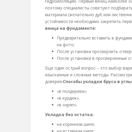
гидроизоляцию. Первый венец наиболее с
поэтому специалисты советуют подбирать
материала (желательно дуб или лиственн
устойчивости необходимо закрепить перв
венца на фундаменте:
Предварительно вставить в фундамен
на фото;
После установки просверлить отверс
После установки в просверленные от
Еще один острый вопрос – это выбор вариа
изысканные и сложные методы. Рассмотр
доверия.
Способы укладки бруса в углы
«в полдерева»;
«в курдюк»;
«в охряп».
Укладка без остатка:
на коренном шипе;
на вставном шипе;