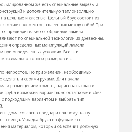
рофилированном же есть специальные вырезы и
конструкций и дополнительную теплоизоляцию
 на цельные и клееные. Цельный брус состоит из
 нескольких элементов, склеенных между собой.При
ются предварительно отобранные ламели
вливают по специальной технологии из древесины,
едения определенных манипуляций ламели
м при определенных условиях. Все эти
 максимально точных размеров и с
дело непростое. Но при желании, необходимых
е сделать и своими руками. Для начала
ма и размещением комнат, нарисовать план и
ве сруба возможны варианты: «с остатком» и «без
я с подходящим вариантом и выбрать тип
й.
ент дома согласно предварительному плану.
вого венца. Укладка бруса на фундамент
вения материалом, который обеспечит должную