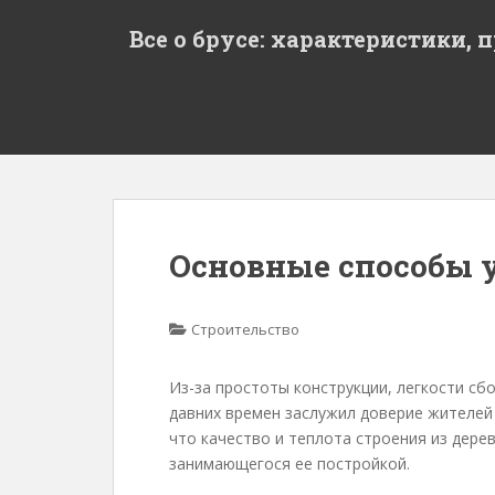
S
Все о брусе: характеристики, 
k
i
p
t
o
m
a
i
n
Основные способы 
c
o
n
Строительство
t
e
Из-за простоты конструкции, легкости сб
n
давних времен заслужил доверие жителей
t
что качество и теплота строения из дерев
занимающегося ее постройкой.