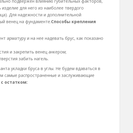
ильно подвержен влиянию губительных факторов,
 изделие для него из наиболее твердого
ица). Для надежности и дополнительной
ый венец на фундаменте.
Способы крепления
т арматуру и на нее надевать брус, как показано
тия и закрепить венец анкером;
верстия забить нагель.
нта укладки бруса в углы. Не будем вдаваться в
им самые распространенные и заслуживающие
 с остатком: